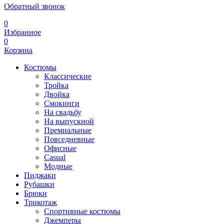
Обратный звонок
0
Избранное
0
Корзина
Костюмы
Классические
Тройка
Двойка
Смокинги
На свадьбу
На выпускной
Премиальные
Повседневные
Офисные
Casual
Модные
Пиджаки
Рубашки
Брюки
Трикотаж
Спортивные костюмы
Джемперы