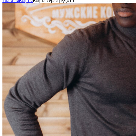
Главная
Кофты
Кофта серая | БД015