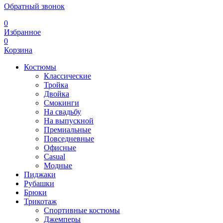
Обратный звонок
0
Избранное
0
Корзина
Костюмы
Классические
Тройка
Двойка
Смокинги
На свадьбу
На выпускной
Премиальные
Повседневные
Офисные
Casual
Модные
Пиджаки
Рубашки
Брюки
Трикотаж
Спортивные костюмы
Джемперы