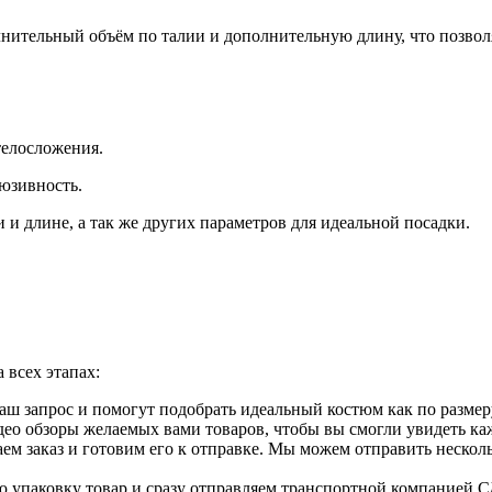
нительный объём по талии и дополнительную длину, что позвол
телосложения.
люзивность.
 и длине, а так же других параметров для идеальной посадки.
 всех этапах:
ш запрос и помогут подобрать идеальный костюм как по размеру
о обзоры желаемых вами товаров, чтобы вы смогли увидеть каж
аем заказ и готовим его к отправке. Мы можем отправить неско
ю упаковку товар и сразу отправляем транспортной компанией С