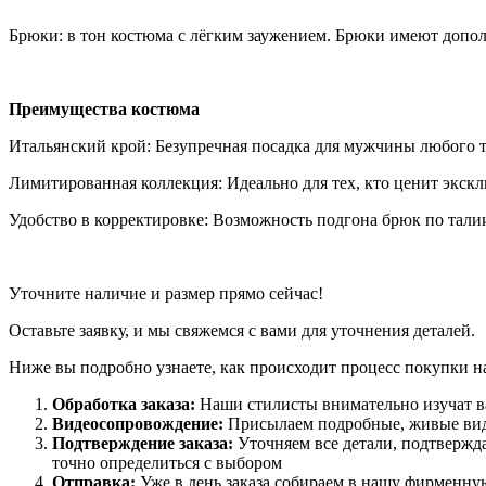
Брюки: в тон костюма с лёгким заужением. Брюки имеют допол
Преимущества костюма
Итальянский крой: Безупречная посадка для мужчины любого 
Лимитированная коллекция: Идеально для тех, кто ценит экск
Удобство в корректировке: Возможность подгона брюк по талии
Уточните наличие и размер прямо сейчас!
Оставьте заявку, и мы свяжемся с вами для уточнения деталей.
Ниже вы подробно узнаете, как происходит процесс покупки на
Обработка заказа:
Наши стилисты внимательно изучат ва
Видеосопровождение:
Присылаем подробные, живые виде
Подтверждение заказа:
Уточняем все детали, подтвержд
точно определиться с выбором
Отправка:
Уже в день заказа собираем в нашу фирменну