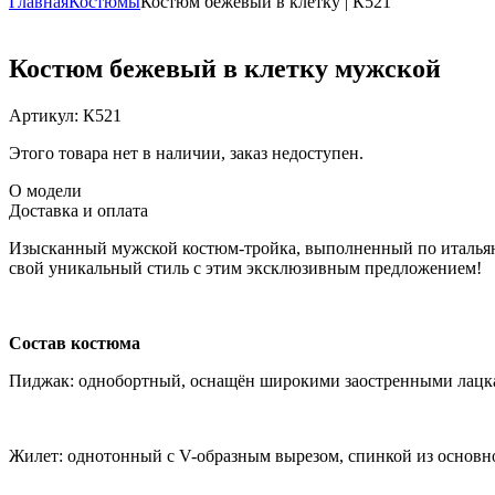
Главная
Костюмы
Костюм бежевый в клетку | К521
Костюм бежевый в клетку мужской
Артикул:
К521
Этого товара нет в наличии, заказ недоступен.
О модели
Доставка и оплата
Изысканный мужской костюм-тройка, выполненный по итальянс
свой уникальный стиль с этим эксклюзивным предложением!
Состав костюма
Пиджак: однобортный, оснащён широкими заостренными лацка
Жилет: однотонный с V-образным вырезом, спинкой из основно