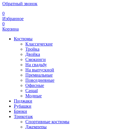
Обратный звонок
0
Избранное
0
Корзина
Костюмы
Классические
Тройка
Двойка
Смокинги
На свадьбу
На выпускной
Премиальные
Повседневные
Офисные
Casual
Модные
Пиджаки
Рубашки
Брюки
Трикотаж
Спортивные костюмы
Джемперы