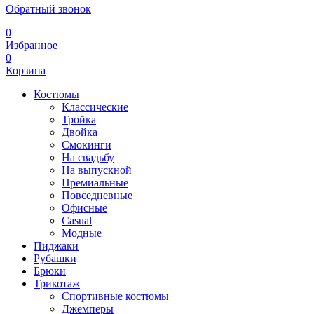
Обратный звонок
0
Избранное
0
Корзина
Костюмы
Классические
Тройка
Двойка
Смокинги
На свадьбу
На выпускной
Премиальные
Повседневные
Офисные
Casual
Модные
Пиджаки
Рубашки
Брюки
Трикотаж
Спортивные костюмы
Джемперы