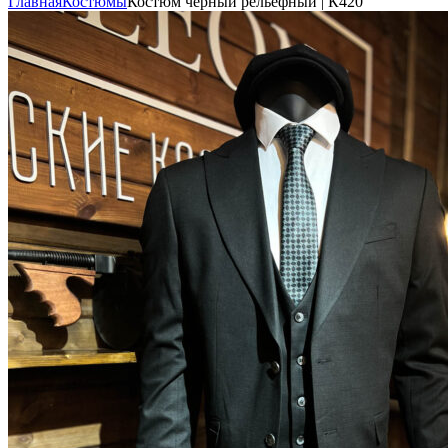
Главная
Костюмы
Костюм чёрный рельефный | К420