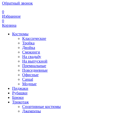
Обратный звонок
0
Избранное
0
Корзина
Костюмы
Классические
Тройка
Двойка
Смокинги
На свадьбу
На выпускной
Премиальные
Повседневные
Офисные
Casual
Модные
Пиджаки
Рубашки
Брюки
Трикотаж
Спортивные костюмы
Джемперы