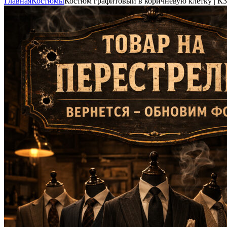
Главная
Костюмы
Костюм графитовый в коричневую клетку | К