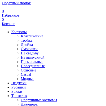
Обратный звонок
0
Избранное
0
Корзина
Костюмы
Классические
Тройка
Двойка
Смокинги
На свадьбу
На выпускной
Премиальные
Повседневные
Офисные
Casual
Модные
Пиджаки
Рубашки
Брюки
Трикотаж
Спортивные костюмы
Джемперы