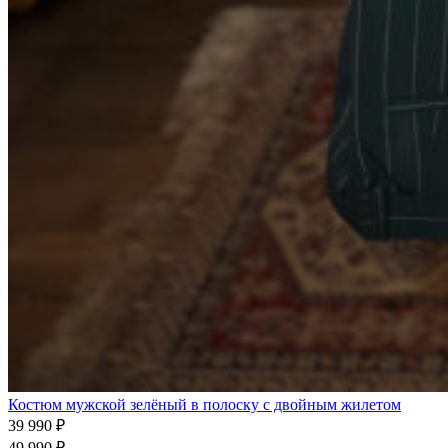
Костюм мужской зелёный в полоску с двойным жилетом
39 990
₽
49 990
₽