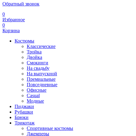
Обратный звонок
0
Избранное
0
Корзина
Костюмы
Классические
Тройка
Двойка
Смокинги
На свадьбу
На выпускной
Премиальные
Повседневные
Офисные
Casual
Модные
Пиджаки
Рубашки
Брюки
Трикотаж
Спортивные костюмы
Джемперы