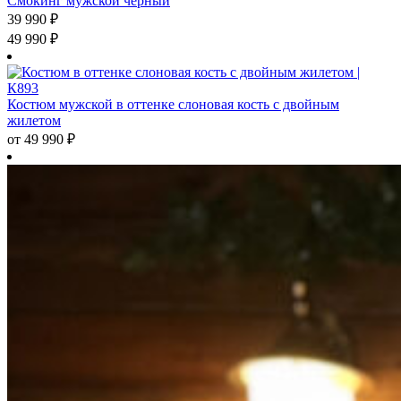
Смокинг мужской чёрный
39 990
₽
49 990
₽
Костюм мужской в оттенке слоновая кость с двойным
жилетом
от
49 990
₽