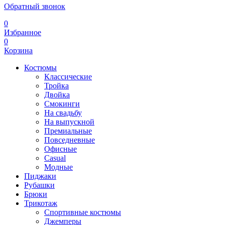
Обратный звонок
0
Избранное
0
Корзина
Костюмы
Классические
Тройка
Двойка
Смокинги
На свадьбу
На выпускной
Премиальные
Повседневные
Офисные
Casual
Модные
Пиджаки
Рубашки
Брюки
Трикотаж
Спортивные костюмы
Джемперы