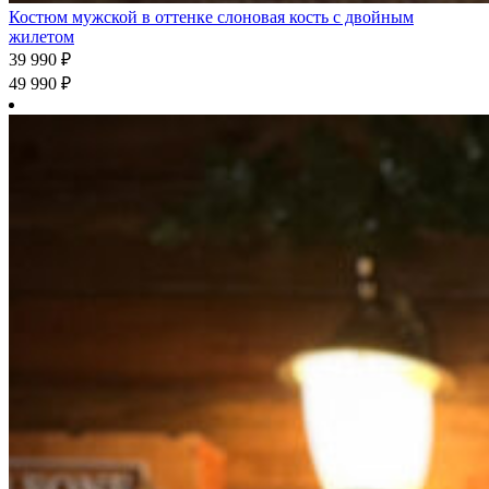
Костюм мужской в оттенке слоновая кость с двойным
жилетом
39 990
₽
49 990
₽