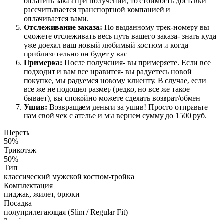
оплатить заказ при получении, то стоимость доставки
рассчитывается транспортной компанией и
оплачивается вами.
Отслеживание заказа:
По выданному трек-номеру вы
сможете отслеживать весь путь вашего заказа- знать куда
уже доехал ваш новый любимый костюм и когда
приблизительно он будет у вас
Примерка:
После получения- вы примеряете. Если все
подходит и вам все нравится- вы радуетесь новой
покупке, мы радуемся новому клиенту. В случае, если
все же не подошел размер (редко, но все же такое
бывает), вы спокойно можете сделать возврат/обмен
Ушив:
Возвращаем деньги за ушив! Просто отправьте
нам свой чек с ателье и мы вернем сумму до 1500 руб.
Шерсть
50%
Трикотаж
50%
Тип
классический мужской костюм-тройка
Комплектация
пиджак, жилет, брюки
Посадка
полуприлегающая (Slim / Regular Fit)