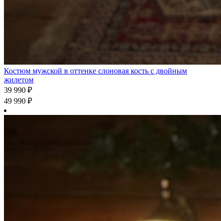
Костюм мужской в оттенке слоновая кость с двойным
жилетом
39 990
₽
49 990
₽