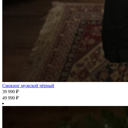
Смокинг мужской чёрный
39 990
₽
49 990
₽