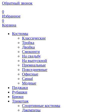
Обратный звонок
0
Избранное
0
Корзина
Костюмы
Классические
Тройка
Двойка
Смокинги
На свадьбу
На выпускной
Премиальные
Повседневные
Офисные
Casual
Модные
Пиджаки
Рубашки
Брюки
Трикотаж
Спортивные костюмы
Джемперы