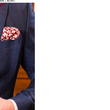
ne | К067