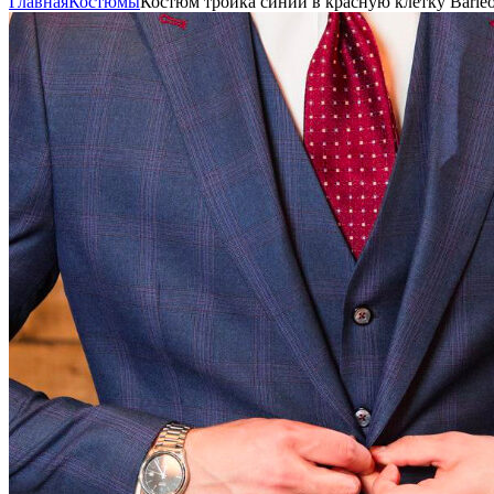
Главная
Костюмы
Костюм тройка синий в красную клетку Barleo