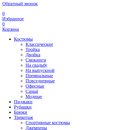
Обратный звонок
0
Избранное
0
Корзина
Костюмы
Классические
Тройка
Двойка
Смокинги
На свадьбу
На выпускной
Премиальные
Повседневные
Офисные
Casual
Модные
Пиджаки
Рубашки
Брюки
Трикотаж
Спортивные костюмы
Джемперы