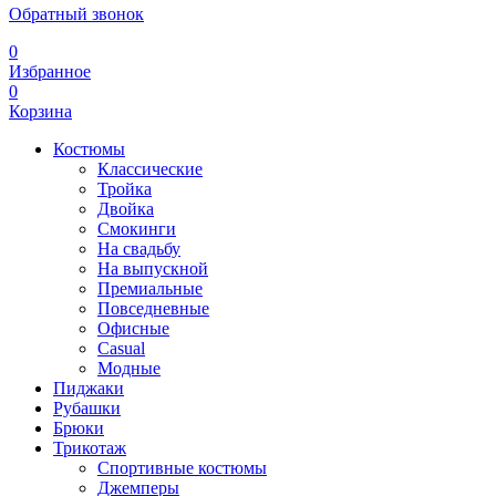
Обратный звонок
0
Избранное
0
Корзина
Костюмы
Классические
Тройка
Двойка
Смокинги
На свадьбу
На выпускной
Премиальные
Повседневные
Офисные
Casual
Модные
Пиджаки
Рубашки
Брюки
Трикотаж
Спортивные костюмы
Джемперы