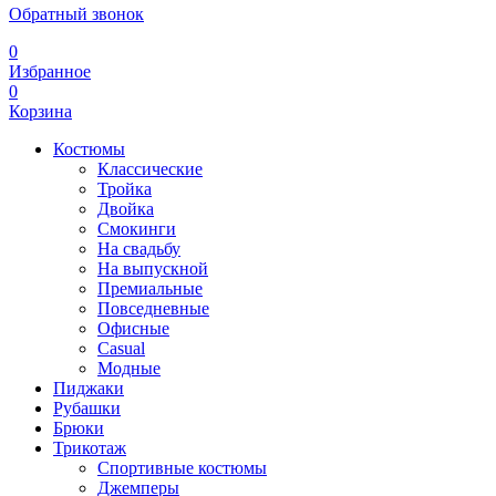
Обратный звонок
0
Избранное
0
Корзина
Костюмы
Классические
Тройка
Двойка
Смокинги
На свадьбу
На выпускной
Премиальные
Повседневные
Офисные
Casual
Модные
Пиджаки
Рубашки
Брюки
Трикотаж
Спортивные костюмы
Джемперы