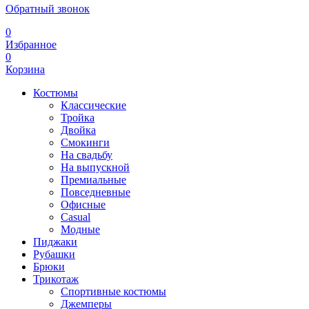
Обратный звонок
0
Избранное
0
Корзина
Костюмы
Классические
Тройка
Двойка
Смокинги
На свадьбу
На выпускной
Премиальные
Повседневные
Офисные
Casual
Модные
Пиджаки
Рубашки
Брюки
Трикотаж
Спортивные костюмы
Джемперы