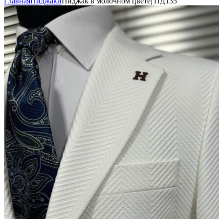
Главная
Пиджаки
Пиджак в молочном цвете| ПД135