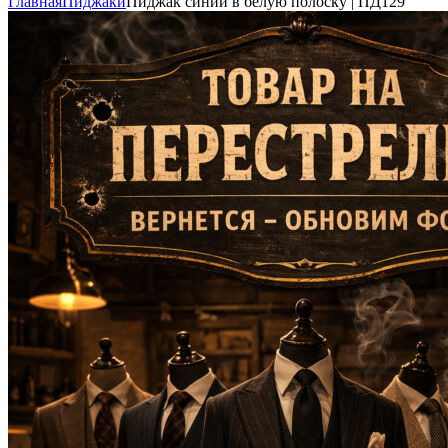
Главная
Пиджаки
Пиджак синий в белую полоску | ПД129