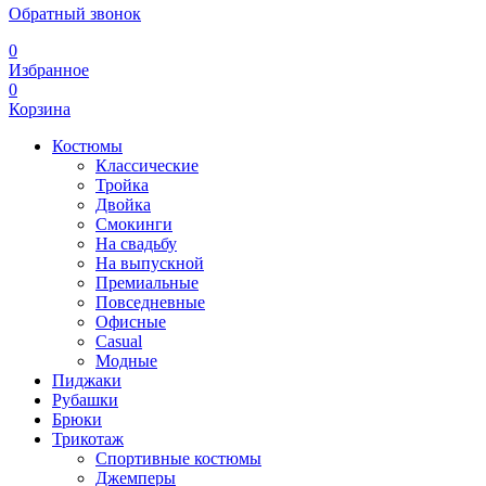
Обратный звонок
0
Избранное
0
Корзина
Костюмы
Классические
Тройка
Двойка
Смокинги
На свадьбу
На выпускной
Премиальные
Повседневные
Офисные
Casual
Модные
Пиджаки
Рубашки
Брюки
Трикотаж
Спортивные костюмы
Джемперы