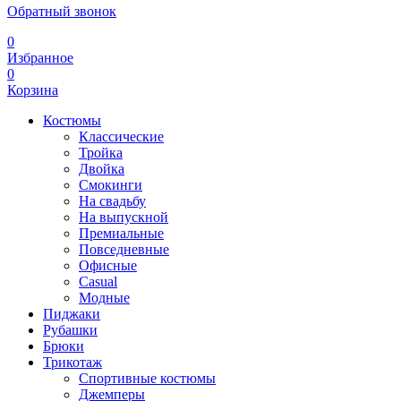
Обратный звонок
0
Избранное
0
Корзина
Костюмы
Классические
Тройка
Двойка
Смокинги
На свадьбу
На выпускной
Премиальные
Повседневные
Офисные
Casual
Модные
Пиджаки
Рубашки
Брюки
Трикотаж
Спортивные костюмы
Джемперы