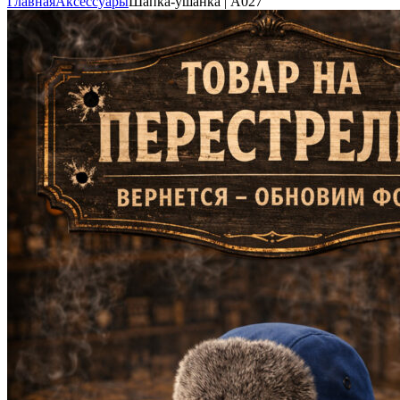
Главная
Аксессуары
Шапка-ушанка | А027