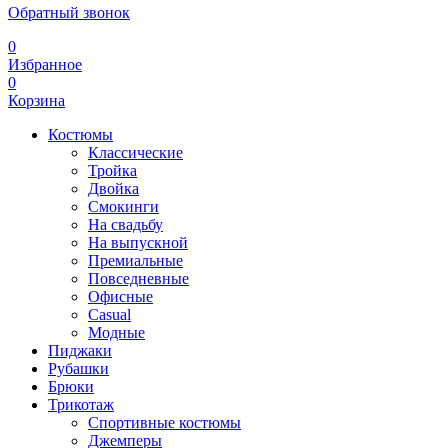
Обратный звонок
0
Избранное
0
Корзина
Костюмы
Классические
Тройка
Двойка
Смокинги
На свадьбу
На выпускной
Премиальные
Повседневные
Офисные
Casual
Модные
Пиджаки
Рубашки
Брюки
Трикотаж
Спортивные костюмы
Джемперы