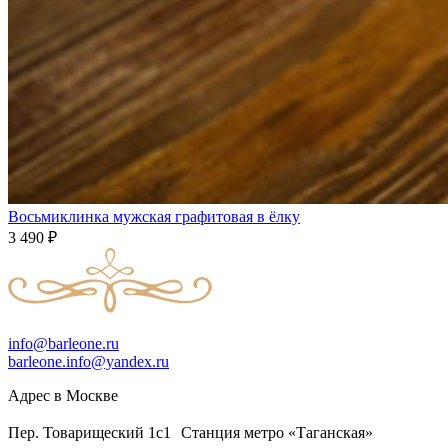
Восьмиклинка мужская графитовая в ёлку
3 490
₽
info@barleone.ru
barleone.info@yandex.ru
Адрес в Москве
Пер. Товарищеский 1с1 Станция метро «Таганская»