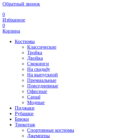
Обратный звонок
0
Избранное
0
Корзина
Костюмы
Классические
Тройка
Двойка
Смокинги
На свадьбу
На выпускной
Премиальные
Повседневные
Офисные
Casual
Модные
Пиджаки
Рубашки
Брюки
Трикотаж
Спортивные костюмы
Джемперы