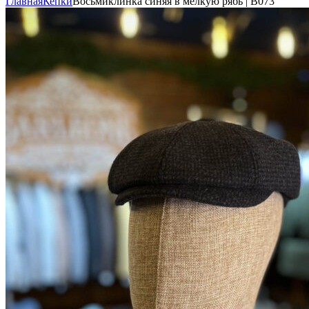
Главная
Кепки
Восьмиклинка синяя в мелкую рябь | В073