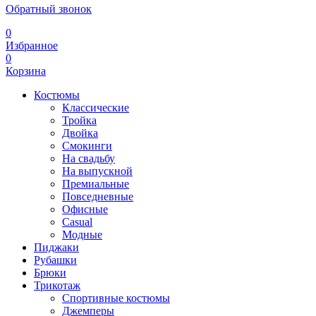
Обратный звонок
0
Избранное
0
Корзина
Костюмы
Классические
Тройка
Двойка
Смокинги
На свадьбу
На выпускной
Премиальные
Повседневные
Офисные
Casual
Модные
Пиджаки
Рубашки
Брюки
Трикотаж
Спортивные костюмы
Джемперы