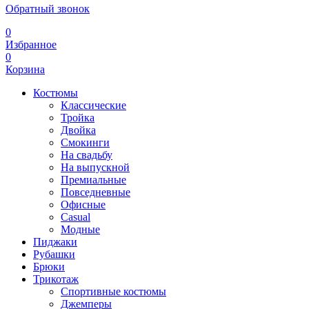
Обратный звонок
0
Избранное
0
Корзина
Костюмы
Классические
Тройка
Двойка
Смокинги
На свадьбу
На выпускной
Премиальные
Повседневные
Офисные
Casual
Модные
Пиджаки
Рубашки
Брюки
Трикотаж
Спортивные костюмы
Джемперы