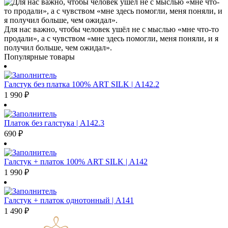
Для нас важно, чтобы человек ушёл не с мыслью «мне что-то
продали», а с чувством «мне здесь помогли, меня поняли, и я
получил больше, чем ожидал».
Популярные товары
Галстук без платка 100% ART SILK | А142.2
1 990
₽
Платок без галстука | А142.3
690
₽
Галстук + платок 100% ART SILK | А142
1 990
₽
Галстук + платок однотонный | А141
1 490
₽