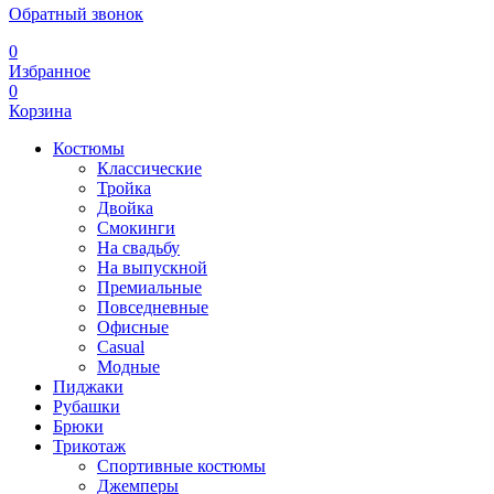
Обратный звонок
0
Избранное
0
Корзина
Костюмы
Классические
Тройка
Двойка
Смокинги
На свадьбу
На выпускной
Премиальные
Повседневные
Офисные
Casual
Модные
Пиджаки
Рубашки
Брюки
Трикотаж
Спортивные костюмы
Джемперы