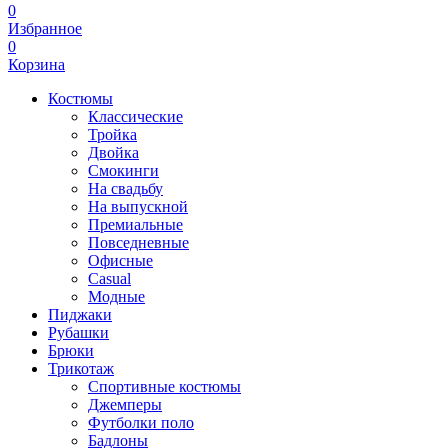
0
Избранное
0
Корзина
Костюмы
Классические
Тройка
Двойка
Смокинги
На свадьбу
На выпускной
Премиальные
Повседневные
Офисные
Casual
Модные
Пиджаки
Рубашки
Брюки
Трикотаж
Спортивные костюмы
Джемперы
Футболки поло
Бадлоны