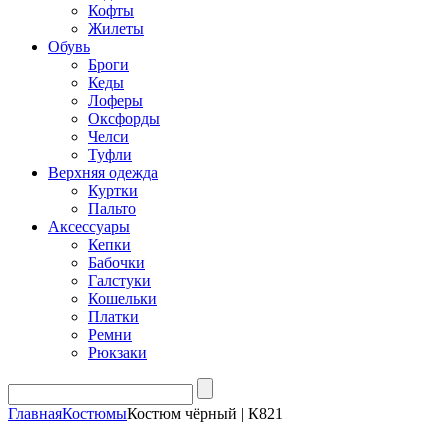
Кофты
Жилеты
Обувь
Броги
Кеды
Лоферы
Оксфорды
Челси
Туфли
Верхняя одежда
Куртки
Пальто
Аксессуары
Кепки
Бабочки
Галстуки
Кошельки
Платки
Ремни
Рюкзаки
Главная
Костюмы
Костюм чёрный | К821