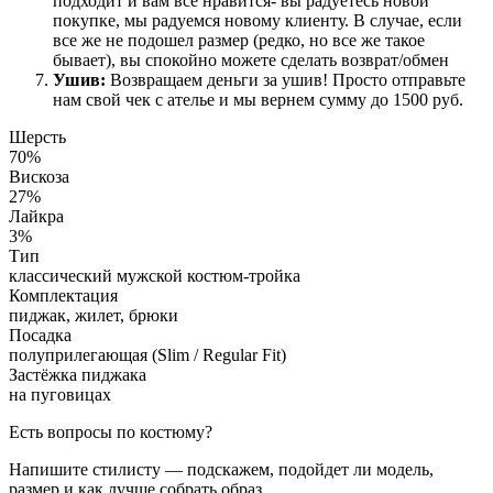
подходит и вам все нравится- вы радуетесь новой
покупке, мы радуемся новому клиенту. В случае, если
все же не подошел размер (редко, но все же такое
бывает), вы спокойно можете сделать возврат/обмен
Ушив:
Возвращаем деньги за ушив! Просто отправьте
нам свой чек с ателье и мы вернем сумму до 1500 руб.
Шерсть
70%
Вискоза
27%
Лайкра
3%
Тип
классический мужской костюм-тройка
Комплектация
пиджак, жилет, брюки
Посадка
полуприлегающая (Slim / Regular Fit)
Застёжка пиджака
на пуговицах
Есть вопросы по костюму?
Напишите стилисту — подскажем, подойдет ли модель,
размер и как лучше собрать образ.