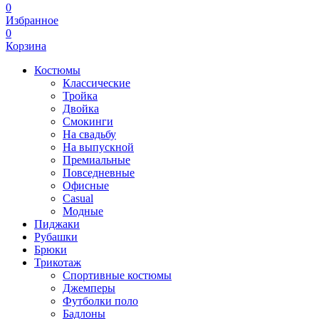
0
Избранное
0
Корзина
Костюмы
Классические
Тройка
Двойка
Смокинги
На свадьбу
На выпускной
Премиальные
Повседневные
Офисные
Casual
Модные
Пиджаки
Рубашки
Брюки
Трикотаж
Спортивные костюмы
Джемперы
Футболки поло
Бадлоны