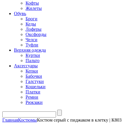
Кофты
Жилеты
Обувь
Броги
Кеды
Лоферы
Оксфорды
Челси
Туфли
Верхняя одежда
Куртки
Пальто
Аксессуары
Кепки
Бабочки
Галстуки
Кошельки
Платки
Ремни
Рюкзаки
Главная
Костюмы
Костюм серый с пиджаком в клетку | К803