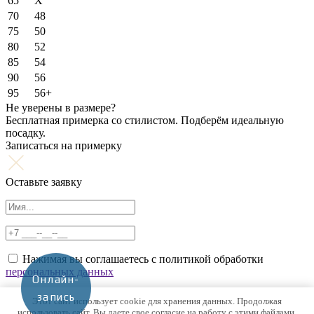
65
X
70
48
75
50
80
52
85
54
90
56
95
56+
Не уверены в размере?
Бесплатная примерка со стилистом. Подберём идеальную
посадку.
Записаться на примерку
Оставьте заявку
Нажимая вы соглашаетесь с политикой обработки
персональных данных
Онлайн-
запись
Этот сайт использует cookie для хранения данных. Продолжая
использовать сайт, Вы даете свое согласие на работу с этими файлами.