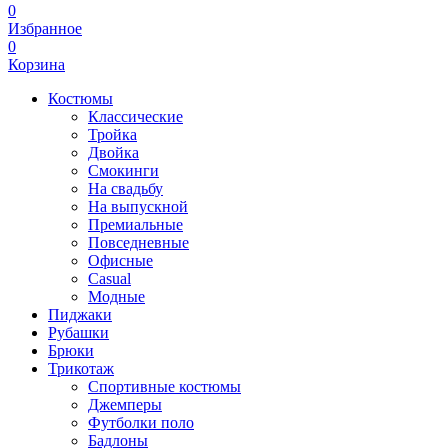
0
Избранное
0
Корзина
Костюмы
Классические
Тройка
Двойка
Смокинги
На свадьбу
На выпускной
Премиальные
Повседневные
Офисные
Casual
Модные
Пиджаки
Рубашки
Брюки
Трикотаж
Спортивные костюмы
Джемперы
Футболки поло
Бадлоны