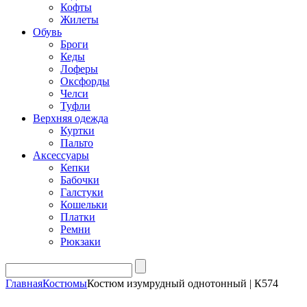
Кофты
Жилеты
Обувь
Броги
Кеды
Лоферы
Оксфорды
Челси
Туфли
Верхняя одежда
Куртки
Пальто
Аксессуары
Кепки
Бабочки
Галстуки
Кошельки
Платки
Ремни
Рюкзаки
Главная
Костюмы
Костюм изумрудный однотонный | К574