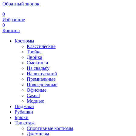
Обратный звонок
0
Избранное
0
Корзина
Костюмы
Классические
Тройка
Двойка
Смокинги
На свадьбу
На выпускной
Премиальные
Повседневные
Офисные
Casual
Модные
Пиджаки
Рубашки
Брюки
Трикотаж
Спортивные костюмы
Джемперы