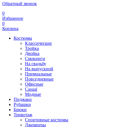
Обратный звонок
0
Избранное
0
Корзина
Костюмы
Классические
Тройка
Двойка
Смокинги
На свадьбу
На выпускной
Премиальные
Повседневные
Офисные
Casual
Модные
Пиджаки
Рубашки
Брюки
Трикотаж
Спортивные костюмы
Джемперы