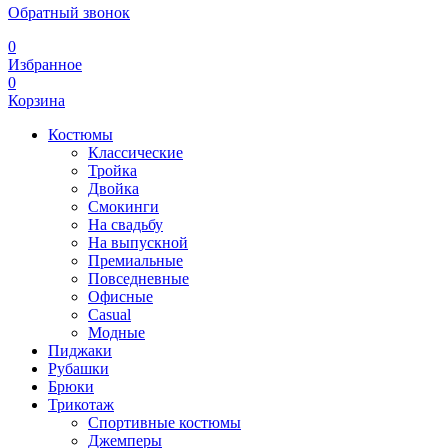
Обратный звонок
0
Избранное
0
Корзина
Костюмы
Классические
Тройка
Двойка
Смокинги
На свадьбу
На выпускной
Премиальные
Повседневные
Офисные
Casual
Модные
Пиджаки
Рубашки
Брюки
Трикотаж
Спортивные костюмы
Джемперы