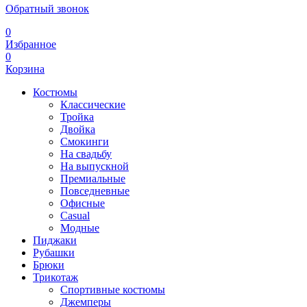
Обратный звонок
0
Избранное
0
Корзина
Костюмы
Классические
Тройка
Двойка
Смокинги
На свадьбу
На выпускной
Премиальные
Повседневные
Офисные
Casual
Модные
Пиджаки
Рубашки
Брюки
Трикотаж
Спортивные костюмы
Джемперы