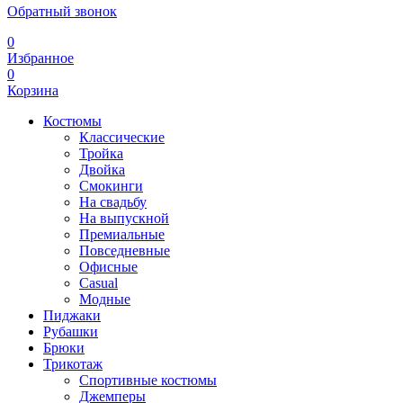
Обратный звонок
0
Избранное
0
Корзина
Костюмы
Классические
Тройка
Двойка
Смокинги
На свадьбу
На выпускной
Премиальные
Повседневные
Офисные
Casual
Модные
Пиджаки
Рубашки
Брюки
Трикотаж
Спортивные костюмы
Джемперы