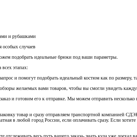
ками и рубашками
я особых случаев
ожем подобрать идеальные брюки под ваши параметры.
 всех этапах:
апрос и помогут подобрать идеальный костюм как по размеру, т
бзоры желаемых вами товаров, чтобы вы смогли увидеть каждую
 заказ и готовим его к отправке. Мы можем отправить нескольк
паковку товар и сразу отправляем транспортной компанией СДЭК
ная в любой город России, если оплачивать сразу. Если хотите 
е отслеживать весь путь вашего заказа- знать куда уже доехал 