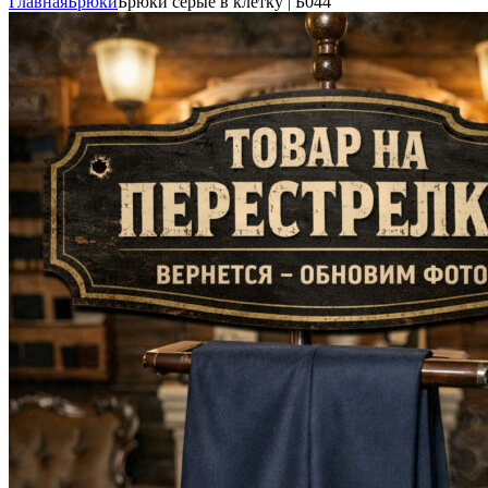
Главная
Брюки
Брюки серые в клетку | Б044