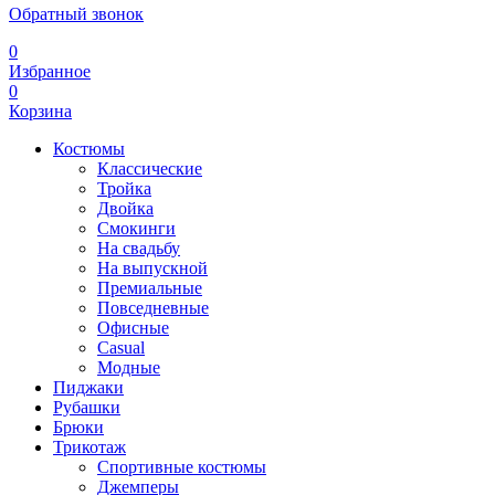
Обратный звонок
0
Избранное
0
Корзина
Костюмы
Классические
Тройка
Двойка
Смокинги
На свадьбу
На выпускной
Премиальные
Повседневные
Офисные
Casual
Модные
Пиджаки
Рубашки
Брюки
Трикотаж
Спортивные костюмы
Джемперы