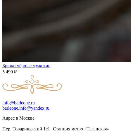
Брюки чёрные мужские
5 490
₽
info@barleone.ru
barleone.info@yandex.ru
Адрес в Москве
Пер. Товарищеский 1с1 Станция метро «Таганская»