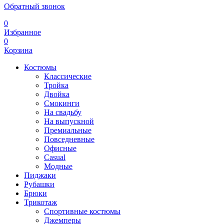
Обратный звонок
0
Избранное
0
Корзина
Костюмы
Классические
Тройка
Двойка
Смокинги
На свадьбу
На выпускной
Премиальные
Повседневные
Офисные
Casual
Модные
Пиджаки
Рубашки
Брюки
Трикотаж
Спортивные костюмы
Джемперы