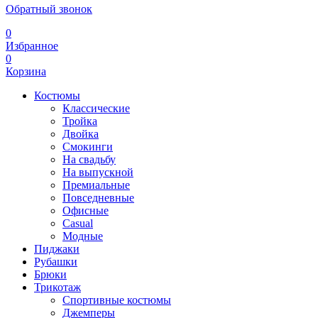
Обратный звонок
0
Избранное
0
Корзина
Костюмы
Классические
Тройка
Двойка
Смокинги
На свадьбу
На выпускной
Премиальные
Повседневные
Офисные
Casual
Модные
Пиджаки
Рубашки
Брюки
Трикотаж
Спортивные костюмы
Джемперы