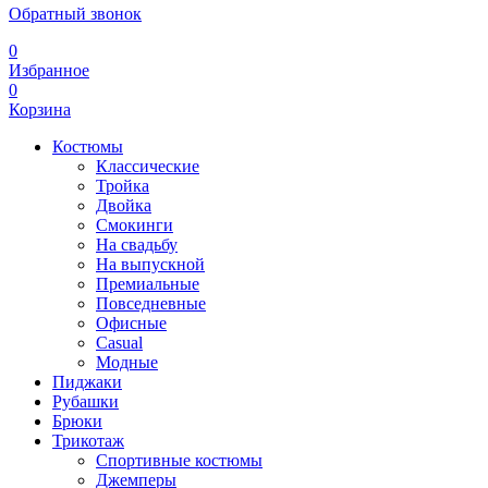
Обратный звонок
0
Избранное
0
Корзина
Костюмы
Классические
Тройка
Двойка
Смокинги
На свадьбу
На выпускной
Премиальные
Повседневные
Офисные
Casual
Модные
Пиджаки
Рубашки
Брюки
Трикотаж
Спортивные костюмы
Джемперы