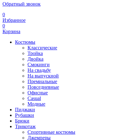
Обратный звонок
0
Избранное
0
Корзина
Костюмы
Классические
Тройка
Двойка
Смокинги
На свадьбу
На выпускной
Премиальные
Повседневные
Офисные
Casual
Модные
Пиджаки
Рубашки
Брюки
Трикотаж
Спортивные костюмы
Джемперы