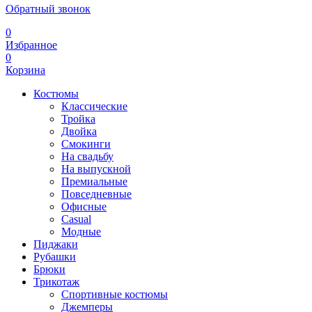
Обратный звонок
0
Избранное
0
Корзина
Костюмы
Классические
Тройка
Двойка
Смокинги
На свадьбу
На выпускной
Премиальные
Повседневные
Офисные
Casual
Модные
Пиджаки
Рубашки
Брюки
Трикотаж
Спортивные костюмы
Джемперы