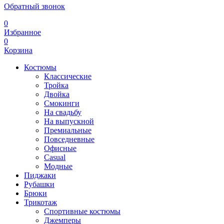
Обратный звонок
0
Избранное
0
Корзина
Костюмы
Классические
Тройка
Двойка
Смокинги
На свадьбу
На выпускной
Премиальные
Повседневные
Офисные
Casual
Модные
Пиджаки
Рубашки
Брюки
Трикотаж
Спортивные костюмы
Джемперы