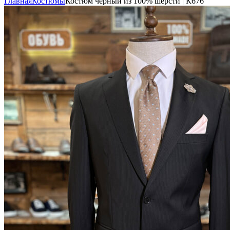
Главная
Костюмы
Костюм чёрный из 100% шерсти | К676