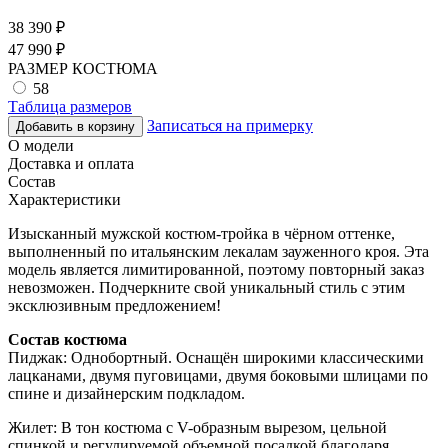
38 390
₽
47 990
₽
РАЗМЕР КОСТЮМА
58
Таблица размеров
Записаться на примерку
Добавить в корзину
О модели
Доставка и оплата
Состав
Характеристики
Изысканный мужской костюм-тройка в чёрном оттенке,
выполненный по итальянским лекалам зауженного кроя. Эта
модель является лимитированной, поэтому повторный заказ
невозможен. Подчеркните свой уникальный стиль с этим
эксклюзивным предложением!
Состав костюма
Пиджак: Однобортный. Оснащён широкими классическими
лацканами, двумя пуговицами, двумя боковыми шлицами по
спине и дизайнерским подкладом.
Жилет: В тон костюма с V-образным вырезом, цельной
спинкой и регулируемой объемной посадкой благодаря