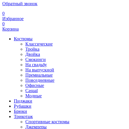
Обратный звонок
0
Избранное
0
Корзина
Костюмы
Классические
Тройка
Двойка
Смокинги
На свадьбу
На выпускной
Премиальные
Повседневные
Офисные
Casual
Модные
Пиджаки
Рубашки
Брюки
Трикотаж
Спортивные костюмы
Джемперы