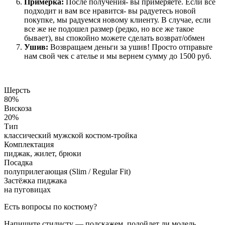
Примерка:
После получения- вы примеряете. Если все
подходит и вам все нравится- вы радуетесь новой
покупке, мы радуемся новому клиенту. В случае, если
все же не подошел размер (редко, но все же такое
бывает), вы спокойно можете сделать возврат/обмен
Ушив:
Возвращаем деньги за ушив! Просто отправьте
нам свой чек с ателье и мы вернем сумму до 1500 руб.
Шерсть
80%
Вискоза
20%
Тип
классический мужской костюм-тройка
Комплектация
пиджак, жилет, брюки
Посадка
полуприлегающая (Slim / Regular Fit)
Застёжка пиджака
на пуговицах
Есть вопросы по костюму?
Напишите стилисту — подскажем, подойдет ли модель,