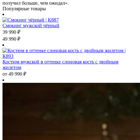
получил больше, чем ожидал».
Популярные товары
Смокинг мужской чёрный
39 990
₽
49 990
₽
Костюм мужской в оттенке слоновая кость с двойным
жилетом
от
49 990
₽