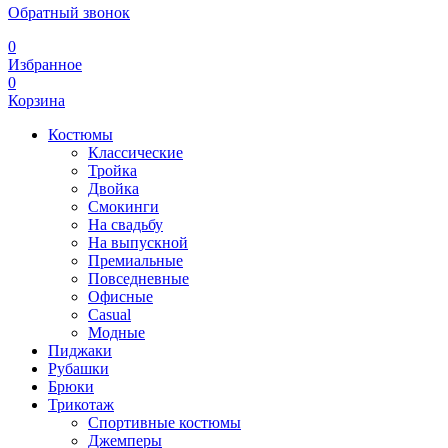
Обратный звонок
0
Избранное
0
Корзина
Костюмы
Классические
Тройка
Двойка
Смокинги
На свадьбу
На выпускной
Премиальные
Повседневные
Офисные
Casual
Модные
Пиджаки
Рубашки
Брюки
Трикотаж
Спортивные костюмы
Джемперы