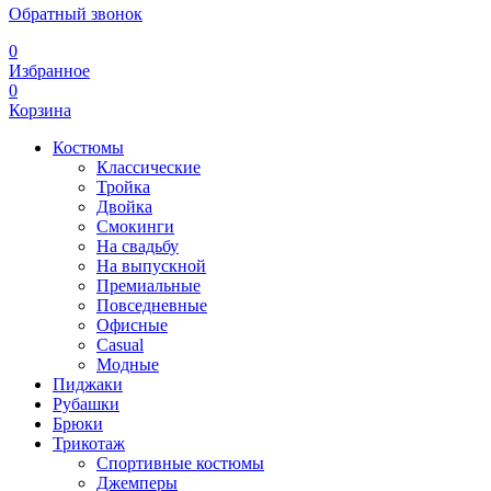
Обратный звонок
0
Избранное
0
Корзина
Костюмы
Классические
Тройка
Двойка
Смокинги
На свадьбу
На выпускной
Премиальные
Повседневные
Офисные
Casual
Модные
Пиджаки
Рубашки
Брюки
Трикотаж
Спортивные костюмы
Джемперы