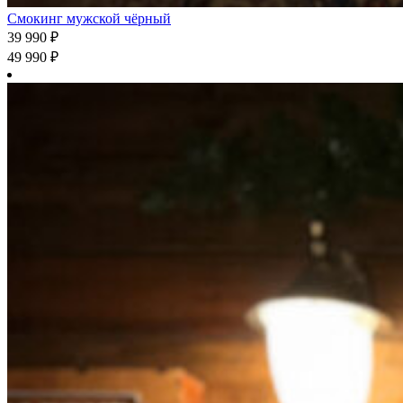
Смокинг мужской чёрный
39 990
₽
49 990
₽