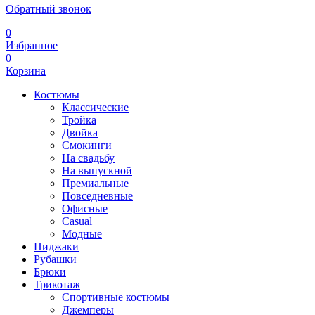
Обратный звонок
0
Избранное
0
Корзина
Костюмы
Классические
Тройка
Двойка
Смокинги
На свадьбу
На выпускной
Премиальные
Повседневные
Офисные
Casual
Модные
Пиджаки
Рубашки
Брюки
Трикотаж
Спортивные костюмы
Джемперы