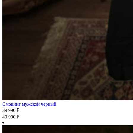
Смокинг мужской чёрный
39 990
₽
49 990
₽