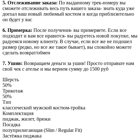
5. Отслеживание заказа:
По выданному трек-номеру вы
сможете отслеживать весь путь вашего заказа- знать куда уже
доехал ваш новый любимый костюм и когда приблизительно
он будет у вас
6. Примерка:
После получения- вы примеряете. Если все
подходит и вам все нравится- вы радуетесь новой покупке, мы
радуемся новому клиенту. В случае, если все же не подошел
размер (редко, но все же такое бывает), вы спокойно можете
сделать возврат/обмен
7. Ушив:
Возвращаем деньги за ушив! Просто отправьте нам
свой чек с ателье и мы вернем сумму до 1500 руб
Шерсть
50%
Трикотаж
50%
Тип
классический мужской костюм-тройка
Комплектация
пиджак, жилет, брюки
Посадка
полуприлигающая (Slim / Regular Fit)
Застёжка пиджака