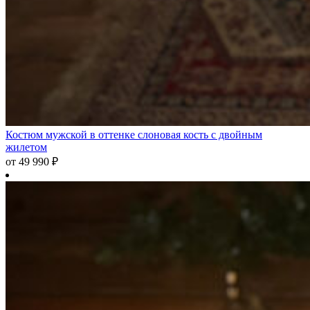
Костюм мужской в оттенке слоновая кость с двойным
жилетом
от
49 990
₽