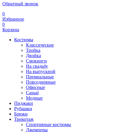
Обратный звонок
0
Избранное
0
Корзина
Костюмы
Классические
Тройка
Двойка
Смокинги
На свадьбу
На выпускной
Премиальные
Повседневные
Офисные
Casual
Модные
Пиджаки
Рубашки
Брюки
Трикотаж
Спортивные костюмы
Джемперы