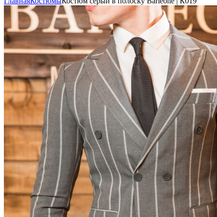
Главная
Костюмы
Костюм серый в полоску Barleone | К019