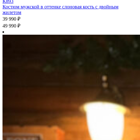
Костюм мужской в оттенке слоновая кость с двойным
жилетом
39 990
₽
49 990
₽