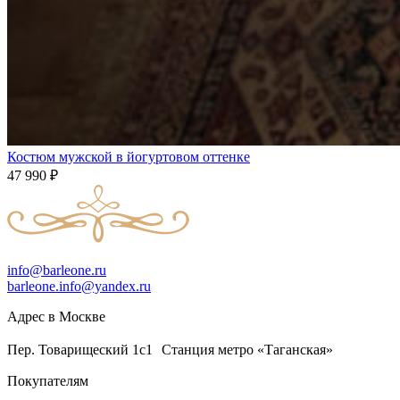
Костюм мужской в йогуртовом оттенке
47 990
₽
info@barleone.ru
barleone.info@yandex.ru
Адрес в Москве
Пер. Товарищеский 1с1 Станция метро «Таганская»
Покупателям