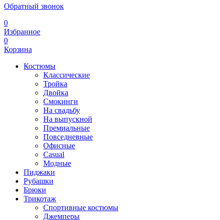
Обратный звонок
0
Избранное
0
Корзина
Костюмы
Классические
Тройка
Двойка
Смокинги
На свадьбу
На выпускной
Премиальные
Повседневные
Офисные
Casual
Модные
Пиджаки
Рубашки
Брюки
Трикотаж
Спортивные костюмы
Джемперы