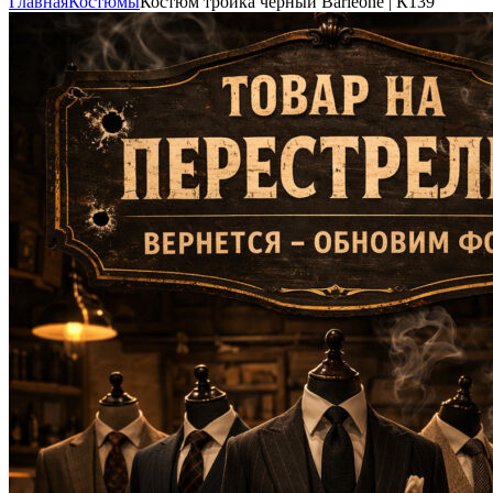
Главная
Костюмы
Костюм тройка чёрный Barleone | К139