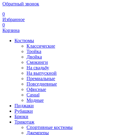
Обратный звонок
0
Избранное
0
Корзина
Костюмы
Классические
Тройка
Двойка
Смокинги
На свадьбу
На выпускной
Премиальные
Повседневные
Офисные
Casual
Модные
Пиджаки
Рубашки
Брюки
Трикотаж
Спортивные костюмы
Джемперы