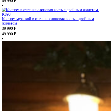
49 990
₽
Костюм мужской в оттенке слоновая кость с двойным
жилетом
39 990
₽
49 990
₽