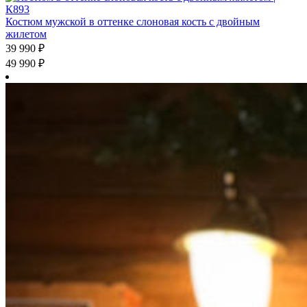
Костюм мужской в оттенке слоновая кость с двойным
жилетом
39 990
₽
49 990
₽