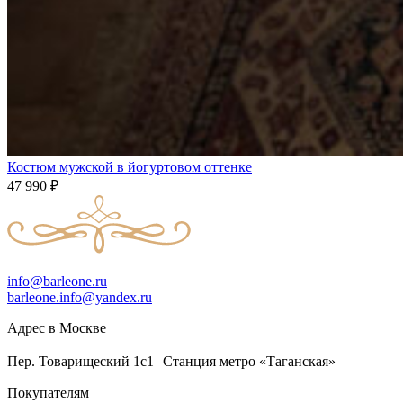
Костюм мужской в йогуртовом оттенке
47 990
₽
info@barleone.ru
barleone.info@yandex.ru
Адрес в Москве
Пер. Товарищеский 1с1 Станция метро «Таганская»
Покупателям