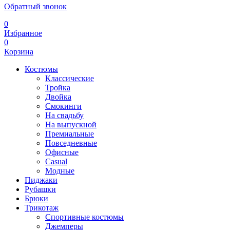
Обратный звонок
0
Избранное
0
Корзина
Костюмы
Классические
Тройка
Двойка
Смокинги
На свадьбу
На выпускной
Премиальные
Повседневные
Офисные
Casual
Модные
Пиджаки
Рубашки
Брюки
Трикотаж
Спортивные костюмы
Джемперы