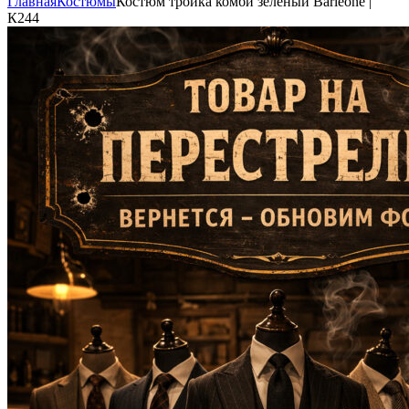
Главная
Костюмы
Костюм тройка комби зелёный Barleone |
К244