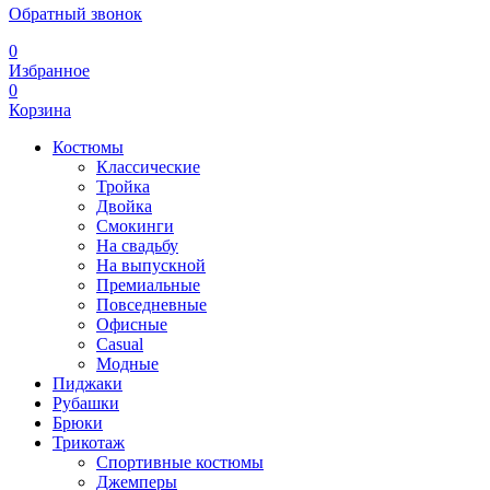
Обратный звонок
0
Избранное
0
Корзина
Костюмы
Классические
Тройка
Двойка
Смокинги
На свадьбу
На выпускной
Премиальные
Повседневные
Офисные
Casual
Модные
Пиджаки
Рубашки
Брюки
Трикотаж
Спортивные костюмы
Джемперы