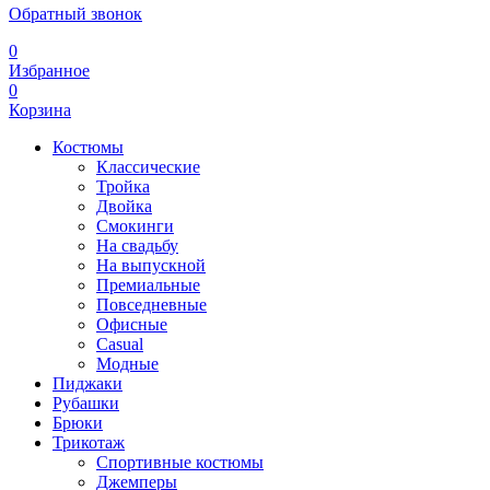
Обратный звонок
0
Избранное
0
Корзина
Костюмы
Классические
Тройка
Двойка
Смокинги
На свадьбу
На выпускной
Премиальные
Повседневные
Офисные
Casual
Модные
Пиджаки
Рубашки
Брюки
Трикотаж
Спортивные костюмы
Джемперы