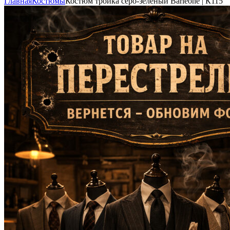
Главная
Костюмы
Костюм тройка серо-зелёный Barleone | К115