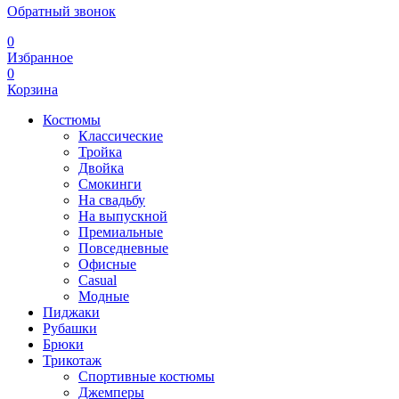
Обратный звонок
0
Избранное
0
Корзина
Костюмы
Классические
Тройка
Двойка
Смокинги
На свадьбу
На выпускной
Премиальные
Повседневные
Офисные
Casual
Модные
Пиджаки
Рубашки
Брюки
Трикотаж
Спортивные костюмы
Джемперы