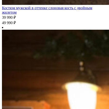
Костюм мужской в оттенке слоновая кость с двойным
жилетом
39 990
₽
49 990
₽