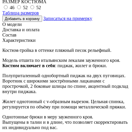
РАЗМЕР КОСТЮМА
46
52
52
Таблица размеров
Записаться на примерку
Добавить в корзину
О модели
Доставка и оплата
Состав
Характеристики
Костюм-тройка в оттенке пляжный песок рельефный.
Модель отшита по итальянским лекалам зауженного кроя.
Костюм включает в себя
: пиджак, жилет и брюки.
Полуприталенный однобортный пиджак на двух пуговицах.
Воротник с широкими заострёнными лацканами с
прострочкой, 2 боковые шлицы по спине, акцентный подклад
внутри пиджака.
Жилет однотонный с v-образным вырезом. Цельная спинка,
регулируется по объёму при помощи металлической пряжки.
Однотонные брюки в меру зауженного кроя.
Выпущены в талии и в длине, что позволяет скорректировать
их индивидуально под вас.