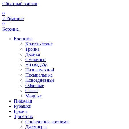
Обратный звонок
0
Избранное
0
Корзина
Костюмы
Классические
Тройка
Двойка
Смокинги
На свадьбу
На выпускной
Премиальные
Повседневные
Офисные
Casual
Модные
Пиджаки
Рубашки
Брюки
Трикотаж
Спортивные костюмы
Джемперы