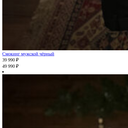
Смокинг мужской чёрный
39 990
₽
49 990
₽