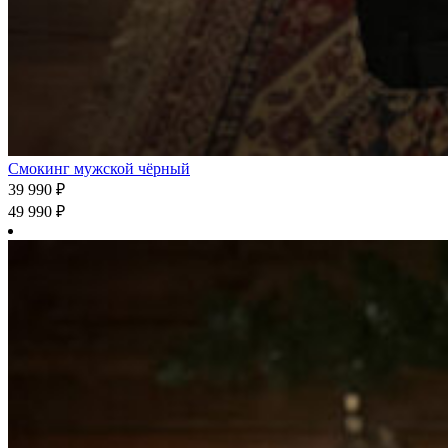
Смокинг мужской чёрный
39 990
₽
49 990
₽