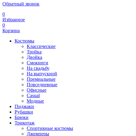
Обратный звонок
0
Избранное
0
Корзина
Костюмы
Классические
Тройка
Двойка
Смокинги
На свадьбу
На выпускной
Премиальные
Повседневные
Офисные
Casual
Модные
Пиджаки
Рубашки
Брюки
Трикотаж
Спортивные костюмы
Джемперы