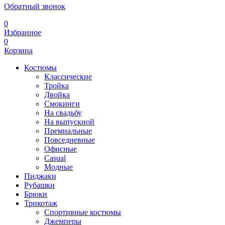
Обратный звонок
0
Избранное
0
Корзина
Костюмы
Классические
Тройка
Двойка
Смокинги
На свадьбу
На выпускной
Премиальные
Повседневные
Офисные
Casual
Модные
Пиджаки
Рубашки
Брюки
Трикотаж
Спортивные костюмы
Джемперы