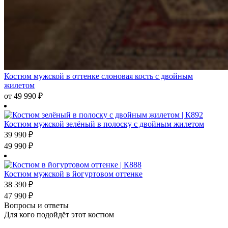
Костюм мужской в оттенке слоновая кость с двойным
жилетом
от
49 990
₽
Костюм мужской зелёный в полоску с двойным жилетом
39 990
₽
49 990
₽
Костюм мужской в йогуртовом оттенке
38 390
₽
47 990
₽
Вопросы и ответы
Для кого подойдёт этот костюм