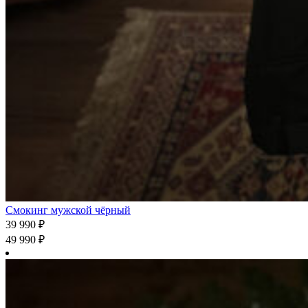
Смокинг мужской чёрный
39 990
₽
49 990
₽