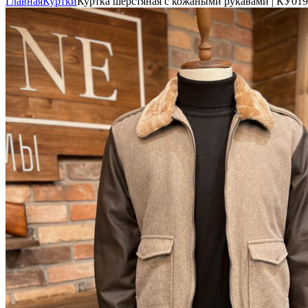
Главная
Куртки
Куртка шерстяная с кожаными рукавами | КУ019