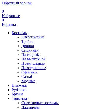
Обратный звонок
0
Избранное
0
Корзина
Костюмы
Классические
Тройка
Двойка
Смокинги
На свадьбу
На выпускной
Премиальные
Повседневные
Офисные
Casual
Модные
Пиджаки
Рубашки
Брюки
Трикотаж
Спортивные костюмы
Джемперы